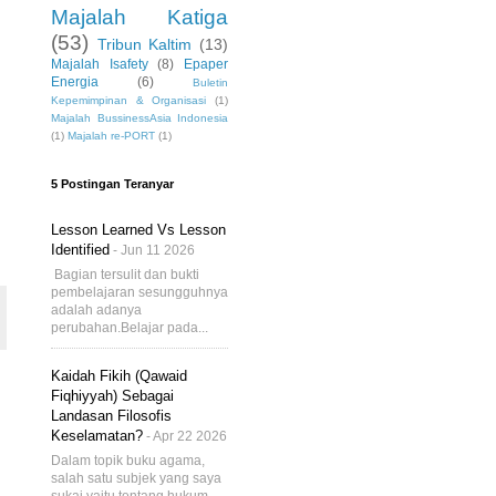
Majalah Katiga
(53)
Tribun Kaltim
(13)
Majalah Isafety
(8)
Epaper
Energia
(6)
Buletin
Kepemimpinan & Organisasi
(1)
Majalah BussinessAsia Indonesia
(1)
Majalah re-PORT
(1)
5 Postingan Teranyar
Lesson Learned Vs Lesson
Identified
- Jun 11 2026
Bagian tersulit dan bukti
pembelajaran sesungguhnya
adalah adanya
perubahan.Belajar pada...
Kaidah Fikih (Qawaid
Fiqhiyyah) Sebagai
Landasan Filosofis
Keselamatan?
- Apr 22 2026
Dalam topik buku agama,
salah satu subjek yang saya