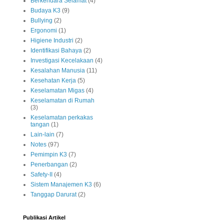
Berkendara Selamat
(4)
Budaya K3
(9)
Bullying
(2)
Ergonomi
(1)
Higiene Industri
(2)
Identifikasi Bahaya
(2)
Investigasi Kecelakaan
(4)
Kesalahan Manusia
(11)
Kesehatan Kerja
(5)
Keselamatan Migas
(4)
Keselamatan di Rumah
(3)
Keselamatan perkakas
tangan
(1)
Lain-lain
(7)
Notes
(97)
Pemimpin K3
(7)
Penerbangan
(2)
Safety-II
(4)
Sistem Manajemen K3
(6)
Tanggap Darurat
(2)
Publikasi Artikel