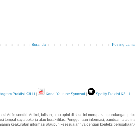
Beranda
Posting Lama
tagram Praktisi K3LH
|
Kanal Youtube Syamsul
|
Spotify Praktisi K3LH
msul Arifin sendiri. Artikel, tulisan, atau opini di situs ini merupakan pandangan p
tempat saya bekerja atau beraktifitas. Penggunaan informasi, panduan, atau instr
jamin keakuratan informasi ataupun kesesuaiannya dengan konteks perusahaan/o