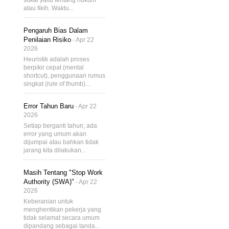
sukai yaitu tentang hukum
atau fikih. Waktu...
Pengaruh Bias Dalam
Penilaian Risiko
- Apr 22
2026
Heuristik adalah proses
berpikir cepat (mental
shortcut), penggunaan rumus
singkat (rule of thumb)...
Error Tahun Baru
- Apr 22
2026
Setiap berganti tahun, ada
error yang umum akan
dijumpai atau bahkan tidak
jarang kita dilakukan...
Masih Tentang "Stop Work
Authority (SWA)"
- Apr 22
2026
Keberanian untuk
menghentikan pekerja yang
tidak selamat secara umum
dipandang sebagai tanda...