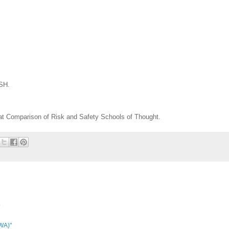
SH.
at Comparison of Risk and Safety Schools of Thought.
o
SWA)"