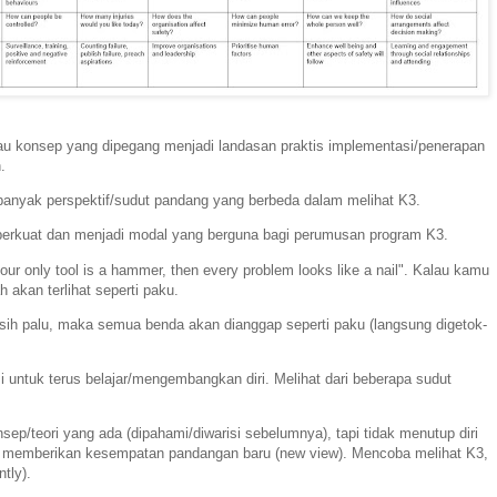
atau konsep yang dipegang menjadi landasan praktis implementasi/penerapan
.
banyak perspektif/sudut pandang yang berbeda dalam melihat K3.
rkuat dan menjadi modal yang berguna bagi perumusan program K3.
ur only tool is a hammer, then every problem looks like a nail". Kalau kamu
akan terlihat seperti paku.
asih palu, maka semua benda akan dianggap seperti paku (langsung digetok-
isi untuk terus belajar/mengembangkan diri. Melihat dari beberapa sudut
p/teori yang ada (dipahami/diwarisi sebelumnya), tapi tidak menutup diri
 memberikan kesempatan pandangan baru (new view). Mencoba melihat K3,
tly).