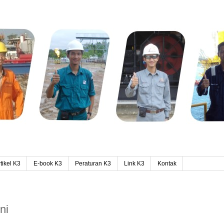
tikel K3
E-book K3
Peraturan K3
Link K3
Kontak
ni