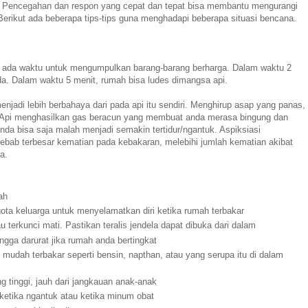
ba. Pencegahan dan respon yang cepat dan tepat bisa membantu mengurangi
erikut ada beberapa tips-tips guna menghadapi beberapa situasi bencana.
ak ada waktu untuk mengumpulkan barang-barang berharga. Dalam waktu 2
a. Dalam waktu 5 menit, rumah bisa ludes dimangsa api.
njadi lebih berbahaya dari pada api itu sendiri. Menghirup asap yang panas,
. Api menghasilkan gas beracun yang membuat anda merasa bingung dan
 anda bisa saja malah menjadi semakin tertidur/ngantuk. Aspiksiasi
bab terbesar kematian pada kebakaran, melebihi jumlah kematian akibat
a.
ah
ota keluarga untuk menyelamatkan diri ketika rumah terbakar
u terkunci mati. Pastikan teralis jendela dapat dibuka dari dalam
ngga darurat jika rumah anda bertingkat
udah terbakar seperti bensin, napthan, atau yang serupa itu di dalam
g tinggi, jauh dari jangkauan anak-anak
 ketika ngantuk atau ketika minum obat