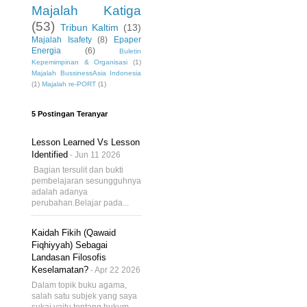
Majalah Katiga
(53)
Tribun Kaltim
(13)
Majalah Isafety
(8)
Epaper
Energia
(6)
Buletin
Kepemimpinan & Organisasi
(1)
Majalah BussinessAsia Indonesia
(1)
Majalah re-PORT
(1)
5 Postingan Teranyar
Lesson Learned Vs Lesson
Identified
- Jun 11 2026
Bagian tersulit dan bukti
pembelajaran sesungguhnya
adalah adanya
perubahan.Belajar pada...
Kaidah Fikih (Qawaid
Fiqhiyyah) Sebagai
Landasan Filosofis
Keselamatan?
- Apr 22 2026
Dalam topik buku agama,
salah satu subjek yang saya