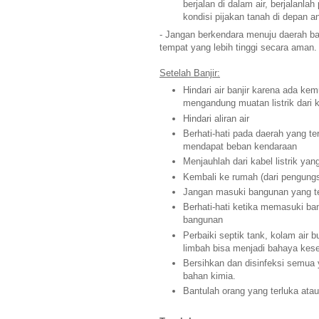
berjalan di dalam air, berjalanl
kondisi pijakan tanah di depan a
- Jangan berkendara menuju daerah ban
tempat yang lebih tinggi secara aman.
Setelah Banjir:
Hindari air banjir karena ada kem
mengandung muatan listrik dari ka
Hindari aliran air
Berhati-hati pada daerah yang te
mendapat beban kendaraan
Menjauhlah dari kabel listrik yan
Kembali ke rumah (dari pengungs
Jangan masuki bangunan yang te
Berhati-hati ketika memasuki ban
bangunan
Perbaiki septik tank, kolam air
limbah bisa menjadi bahaya kes
Bersihkan dan disinfeksi semua 
bahan kimia.
Bantulah orang yang terluka atau