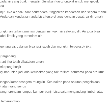
ah pada air yang tidak mengalir. Gunakan kayu/tongkat untuk mengecek
nda.
jir. Jika air naik saat berkendara, tinggalkan kendaraan dan segera menuju
 Anda dan kendaraan anda bisa terseret arus dengan cepat. air di rumah.
ungkinan terkontaminasi dengan minyak, air selokan, dll. Air juga bisa
bel listrik yang terendam air.
rgenang air. Jalanan bisa jadi rapuh dan mungkin terperosok jika
g tergenang
ian) jika telah dikatakan aman
rkepung banjir
gunan, bisa jadi ada kerusakan yang tak terlihat, terutama pada struktur
 buangan/kotor sesegera mungkin. Kerusakan pada saluran pengelolaan
ehatan yang serius
yang terendam lumpur. Lumpur banjir bisa saja mengandung limbah atau
 terperangkap.