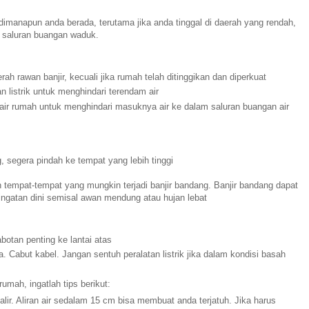
 dimanapun anda berada, terutama jika anda tinggal di daerah yang rendah,
au saluran buangan waduk.
h rawan banjir, kecuali jika rumah telah ditinggikan dan diperkuat
n listrik untuk menghindari terendam air
 air rumah untuk menghindari masuknya air ke dalam saluran buangan air
, segera pindah ke tempat yang lebih tinggi
 dan tempat-tempat yang mungkin terjadi banjir bandang. Banjir bandang dapat
eringatan dini semisal awan mendung atau hujan lebat
otan penting ke lantai atas
a. Cabut kabel. Jangan sentuh peralatan listrik jika dalam kondisi basah
umah, ingatlah tips berikut:
alir. Aliran air sedalam 15 cm bisa membuat anda terjatuh. Jika harus