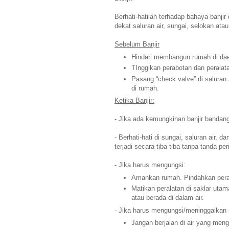
Berhati-hatilah terhadap bahaya banjir
dekat saluran air, sungai, selokan at
Sebelum Banjir
Hindari membangun rumah di daera
TInggikan perabotan dan peralata
Pasang “check valve” di saluran
di rumah.
Ketika Banjir:
- Jika ada kemungkinan banjir bandang
- Berhati-hati di sungai, saluran air,
terjadi secara tiba-tiba tanpa tanda p
- Jika harus mengungsi:
Amankan rumah. Pindahkan perab
Matikan peralatan di saklar utam
atau berada di dalam air.
- Jika harus mengungsi/meninggalkan r
Jangan berjalan di air yang meng