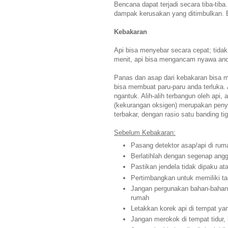
Bencana dapat terjadi secara tiba-ti
dampak kerusakan yang ditimbulkan. B
Kebakaran
Api bisa menyebar secara cepat; tid
menit, api bisa mengancam nyawa and
Panas dan asap dari kebakaran bisa me
bisa membuat paru-paru anda terluka
ngantuk. Alih-alih terbangun oleh api,
(kekurangan oksigen) merupakan penye
terbakar, dengan rasio satu banding tig
Sebelum Kebakaran:
Pasang detektor asap/api di rum
Berlatihlah dengan segenap angg
Pastikan jendela tidak dipaku ata
Pertimbangkan untuk memiliki ta
Jangan pergunakan bahan-bahan m
rumah
Letakkan korek api di tempat yan
Jangan merokok di tempat tidur,