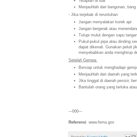
Tetaplah di luar
Menjauhlah dari bangunan, tiang j
- Jika terjebak di reruntuhan
Jangan menyalakan korek api
Jangan bergerak atau menendan
Tutupi mulut dengan sapu tangan
Pukul-pukul pipa atau dinding s
dapat dikenali. Gunakan peluit ji
menyebabkan anda menghirup de
Setelah Gempa:
Bersiap untuk menghadapi gemp
Menjauhlah dari daerah yang ter
Jika tinggal di daerah pesisir, b
Bantulah orang yang terluka ata
---000---
Referensi
: www.fema.gov