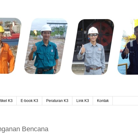
tikel K3
E-book K3
Peraturan K3
Link K3
Kontak
anganan Bencana