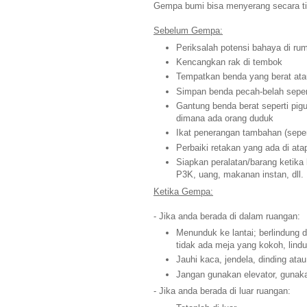
Gempa bumi bisa menyerang secara tib
Sebelum Gempa:
Periksalah potensi bahaya di ru
Kencangkan rak di tembok
Tempatkan benda yang berat ata
Simpan benda pecah-belah seperti
Gantung benda berat seperti pigu
dimana ada orang duduk
Ikat penerangan tambahan (seperti
Perbaiki retakan yang ada di ata
Siapkan peralatan/barang ketika
P3K, uang, makanan instan, dll.
Ketika Gempa:
- Jika anda berada di dalam ruangan:
Menunduk ke lantai; berlindung 
tidak ada meja yang kokoh, lind
Jauhi kaca, jendela, dinding ata
Jangan gunakan elevator, gunak
- Jika anda berada di luar ruangan: