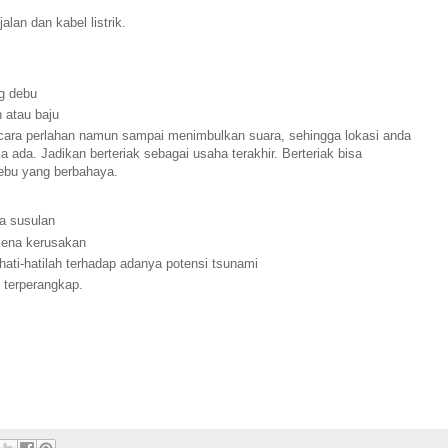
alan dan kabel listrik.
g debu
 atau baju
ecara perlahan namun sampai menimbulkan suara, sehingga lokasi anda
ka ada. Jadikan berteriak sebagai usaha terakhir. Berteriak bisa
bu yang berbahaya.
a susulan
kena kerusakan
erhati-hatilah terhadap adanya potensi tsunami
u terperangkap.