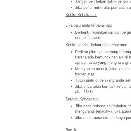
Jangan beri beban listrik berlebih
Jika perlu, miliki alat pemadam a
Ketika Kebakaran:
Jika baju anda terbakar api:
Berhenti, rebahkan diri dan ber
semakin cepat
Ketika hendak keluar dari kebakaran:
Periksa pintu keluar yang tertut
karena ada kemungkinan api di ba
api dan asap yang menghalangi 
Merayaplah menuju jalan keluar 
bagian atas
Tutup pintu di belakang anda se
Jika anda telah berhasil keluar,
atau 1131).
Setelah Kebakaran:
Jika anda terkena api/terbakar, 
mengurangi terjadinya luka atau 
Jika anda merasakan adanya pan
Banjir