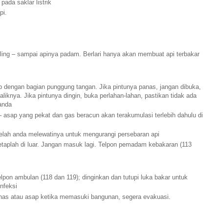
 pada saklar listrik
pi.
guling – sampai apinya padam. Berlari hanya akan membuat api terbakar
up dengan bagian punggung tangan. Jika pintunya panas, jangan dibuka,
liknya. Jika pintunya dingin, buka perlahan-lahan, pastikan tidak ada
anda
– asap yang pekat dan gas beracun akan terakumulasi terlebih dahulu di
telah anda melewatinya untuk mengurangi persebaran api
 tetaplah di luar. Jangan masuk lagi. Telpon pemadam kebakaran (113
telpon ambulan (118 dan 119); dinginkan dan tutupi luka bakar untuk
infeksi
as atau asap ketika memasuki bangunan, segera evakuasi.