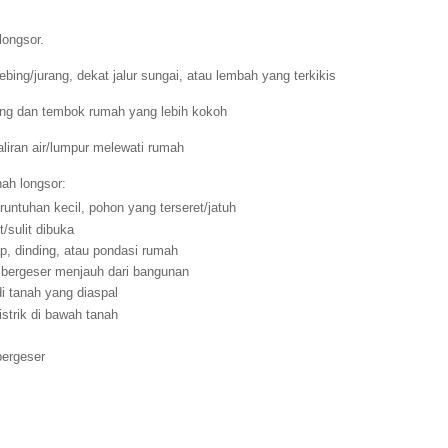
longsor.
ing/jurang, dekat jalur sungai, atau lembah yang terkikis
ing dan tembok rumah yang lebih kokoh
aliran air/lumpur melewati rumah
nah longsor:
untuhan kecil, pohon yang terseret/jatuh
/sulit dibuka
p, dinding, atau pondasi rumah
 bergeser menjauh dari bangunan
i tanah yang diaspal
istrik di bawah tanah
 bergeser