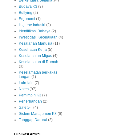
Berkendara Selamat
(4)
Budaya K3
(9)
Bullying
(2)
Ergonomi
(1)
Higiene Industri
(2)
Identifikasi Bahaya
(2)
Investigasi Kecelakaan
(4)
Kesalahan Manusia
(11)
Kesehatan Kerja
(5)
Keselamatan Migas
(4)
Keselamatan di Rumah
(3)
Keselamatan perkakas
tangan
(1)
Lain-lain
(7)
Notes
(97)
Pemimpin K3
(7)
Penerbangan
(2)
Safety-II
(4)
Sistem Manajemen K3
(6)
Tanggap Darurat
(2)
Publikasi Artikel