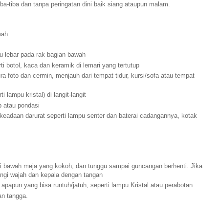
a-tiba dan tanpa peringatan dini baik siang ataupun malam.
mah
u lebar pada rak bagian bawah
 botol, kaca dan keramik di lemari yang tertutup
ra foto dan cermin, menjauh dari tempat tidur, kursi/sofa atau tempat
 lampu kristal) di langit-langit
p atau pondasi
 keadaan darurat seperti lampu senter dan baterai cadangannya, kotak
di bawah meja yang kokoh; dan tunggu sampai guncangan berhenti. Jika
ungi wajah dan kepala dengan tangan
u apapun yang bisa runtuh/jatuh, seperti lampu Kristal atau perabotan
an tangga.