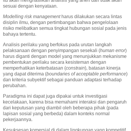
itu akan menghasilkan analisis yang aneh dan tidak akan
sesuai dengan kenyataan.
Modelling risk management
harus dilakukan secara lintas
disiplin ilmu, dengan pertimbangan bahwa pengelolaan
risiko melibatkan semua tingkat hubungan sosial pada jenis
bahaya tertentu.
Analisis perilaku yang berfokus pada urutan langkah
pelaksanaan dengan penyimpangan sesekali (
human error
)
harus diganti dengan model yang menunjukkan mekanisme
pembentukan perilaku secara kesisteman dengan
memperhatikan keterbatasan (
constrain
), batasan kinerja
yang dapat diterima (
boundaries of acceptable performance
)
dan kriteria subyektif sebagai panduan adaptasi terhadap
perubahan.
Paradigma ini dapat juga dipakai untuk investigasi
kecelakaan, karena bisa memahami interaksi dan pengaruh
dari keputusan yang diambil oleh beberapa pihak (pada
lapisan sosial yang berbeda) dalam konteks normal
pekerjaannya.
Kesuksesan komersial di dalam lingkungan yang kompetitif