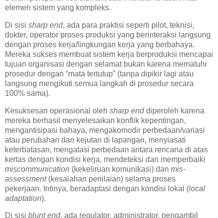
elemen sistem yang kompleks.
Di sisi
sharp end
, ada para praktisi seperti pilot, teknisi,
dokter, operator proses produksi yang berinteraksi langsung
dengan proses kerja/lingkungan kerja yang berbahaya.
Mereka sukses membuat sistem kerja berproduksi mencapai
tujuan organisasi dengan selamat bukan karena mematuhi
prosedur dengan “mata tertutup” (tanpa dipikir lagi atau
langsung mengikuti semua langkah di prosedur secara
100% sama).
Kesuksesan operasional oleh
sharp end
diperoleh karena
mereka berhasil menyelesaikan konflik kepentingan,
mengantisipasi bahaya, mengakomodir perbedaan/variasi
atau perubahan dan kejutan di lapangan, menyiasati
keterbatasan, mengatasi perbedaan antara rencana di atas
kertas dengan kondisi kerja, mendeteksi dan memperbaiki
miscommunication
(kekeliruan komunikasi) dan
mis-
assessment
(kesalahan penilaian) selama proses
pekerjaan. Intinya, beradaptasi dengan kondisi lokal (
local
adaptation
).
Di sisi
blunt end
, ada regulator, administrator, pengambil