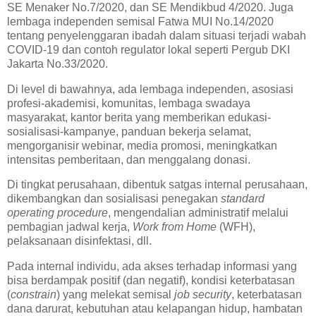
SE Menaker No.7/2020, dan SE Mendikbud 4/2020. Juga
lembaga independen semisal Fatwa MUI No.14/2020
tentang penyelenggaran ibadah dalam situasi terjadi wabah
COVID-19 dan contoh regulator lokal seperti Pergub DKI
Jakarta No.33/2020.
Di level di bawahnya, ada lembaga independen, asosiasi
profesi-akademisi, komunitas, lembaga swadaya
masyarakat, kantor berita yang memberikan edukasi-
sosialisasi-kampanye, panduan bekerja selamat,
mengorganisir webinar, media promosi, meningkatkan
intensitas pemberitaan, dan menggalang donasi.
Di tingkat perusahaan, dibentuk satgas internal perusahaan,
dikembangkan dan sosialisasi penegakan
standard
operating procedure
, mengendalian administratif melalui
pembagian jadwal kerja,
Work from Home
(WFH),
pelaksanaan disinfektasi, dll.
Pada internal individu, ada akses terhadap informasi yang
bisa berdampak positif (dan negatif), kondisi keterbatasan
(
constrain
) yang melekat semisal
job security
, keterbatasan
dana darurat, kebutuhan atau kelapangan hidup, hambatan