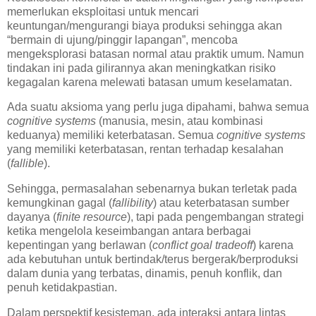
memerlukan eksploitasi untuk mencari
keuntungan/mengurangi biaya produksi sehingga akan
“bermain di ujung/pinggir lapangan”, mencoba
mengeksplorasi batasan normal atau praktik umum. Namun
tindakan ini pada gilirannya akan meningkatkan risiko
kegagalan karena melewati batasan umum keselamatan.
Ada suatu aksioma yang perlu juga dipahami, bahwa semua
cognitive systems
(manusia, mesin, atau kombinasi
keduanya) memiliki keterbatasan. Semua
cognitive systems
yang memiliki keterbatasan, rentan terhadap kesalahan
(
fallible
).
Sehingga, permasalahan sebenarnya bukan terletak pada
kemungkinan gagal (
fallibility
) atau keterbatasan sumber
dayanya (
finite resource
), tapi pada pengembangan strategi
ketika mengelola keseimbangan antara berbagai
kepentingan yang berlawan (
conflict goal tradeoff
) karena
ada kebutuhan untuk bertindak/terus bergerak/berproduksi
dalam dunia yang terbatas, dinamis, penuh konflik, dan
penuh ketidakpastian.
Dalam perspektif kesisteman, ada interaksi antara lintas