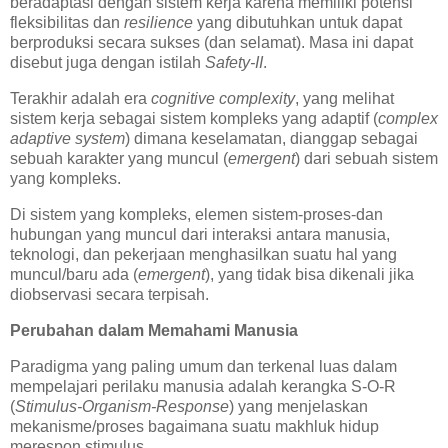
beradaptasi dengan sistem kerja karena memiliki potensi
fleksibilitas dan
resilience
yang dibutuhkan untuk dapat
berproduksi secara sukses (dan selamat). Masa ini dapat
disebut juga dengan istilah
Safety-II
.
Terakhir adalah era
cognitive complexity
, yang melihat
sistem kerja sebagai sistem kompleks yang adaptif (
complex
adaptive system
) dimana keselamatan, dianggap sebagai
sebuah karakter yang muncul (
emergent
) dari sebuah sistem
yang kompleks.
Di sistem yang kompleks, elemen sistem-proses-dan
hubungan yang muncul dari interaksi antara manusia,
teknologi, dan pekerjaan menghasilkan suatu hal yang
muncul/baru ada (
emergent
), yang tidak bisa dikenali jika
diobservasi secara terpisah.
Perubahan dalam Memahami Manusia
Paradigma yang paling umum dan terkenal luas dalam
mempelajari perilaku manusia adalah kerangka S-O-R
(
Stimulus-Organism-Response
) yang menjelaskan
mekanisme/proses bagaimana suatu makhluk hidup
merespon stimulus.