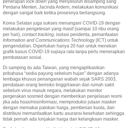
penerapan
lock down
yang menyeluruh disamping sang
Perdana Menteri, Jacinda Ardern, melakukan komunikasi
dengan sangat baik ketika prosesnya berlangsung.
Korea Selatan juga sukses menangani COVID-19 dengan
melakukan pengetesan yang masif (sampai 10 ribu orang
per hari),
contact tracking
, isolasi penderita, pemanfaatan
Information and Communications Technology
(ICT) untuk
pengendalian. Diperlukan hanya 20 hari untuk menekan
grafik kasus COVID-19 supaya rata tanpa perlu menerapkan
pembatasan sosial.
Di samping itu ada Taiwan, yang mengaplikasikan
pribahasa “sedia payung sebelum hujan” dengan adanya
lembaga khusus penanganan wabah sejak SARS 2003,
pendataan orang berisiko tinggi/rawan dari rumah sakit
sebelum virus masuk negara, melakukan monitor
pergerakan sosmed dengan memberikan penjelasan resmi
jika ada hoax/misinformasi, memproduksi jutaan masker
dengan memakai patokan harga, pemberian kuota, dan
distribusi memanfaatkan kartu asuransi kesehatan sehingga
tidak pernah ada lonjakan harga dan kelangkaan masker.