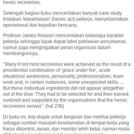
heroic recoveries.
Setengah bagian buku menceritakan banyak case study
tindakan 'kepahlawan' (heroic act) pekerja, menyelamatkan
operasional dari kejadian bencana.
Profesor James Reason menceritakan beberapa karakter
pekerja sehingga layak dapat label pahlawan penyelamat,
namun juga mengingatkan peran organisasi dalam
membangunnya,
"Many if not most recoveries were achieved as the result of a
providential combination of 'grace under fire', acute
situational awareness, personality, professionalism, team
work and, in certain instances, some unexpected skills. ...
But these individual ingredients did not appear altogether
out of the blue. They had to be selected for and then trained,
nurtured and supported by the organisations that the heroic
recoverers served." (hal 236)
Di buku ini, kita diajak untuk bergeser dari melihat pekerja
sebagai sumber masalah keselamatan di tempat kerja yang
harus dikontrol, awasi, dan monitor lebih ketat, namun mulai