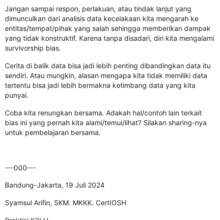
Jangan sampai respon, perlakuan, atau tindak lanjut yang
dimunculkan dari analisis data kecelakaan kita mengarah ke
entitas/tempat/pihak yang salah sehingga memberikan dampak
yang tidak konstruktif. Karena tanpa disadari, diri kita mengalami
survivorship bias.
Cerita di balik data bisa jadi lebih penting dibandingkan data itu
sendiri. Atau mungkin, alasan mengapa kita tidak memiliki data
tertentu bisa jadi lebih bermakna ketimbang data yang kita
punyai.
Coba kita renungkan bersama. Adakah hal/contoh lain terkait
bias ini yang pernah kita alami/temui/lihat? Silakan sharing-nya
untuk pembelajaran bersama.
---000---
Bandung-Jakarta, 19 Juli 2024
Syamsul Arifin, SKM. MKKK. CertIOSH