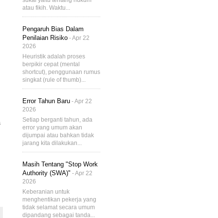
sukai yaitu tentang hukum
atau fikih. Waktu...
Pengaruh Bias Dalam
Penilaian Risiko
- Apr 22
2026
Heuristik adalah proses
berpikir cepat (mental
shortcut), penggunaan rumus
singkat (rule of thumb)...
Error Tahun Baru
- Apr 22
2026
Setiap berganti tahun, ada
a
error yang umum akan
dijumpai atau bahkan tidak
jarang kita dilakukan...
Masih Tentang "Stop Work
Authority (SWA)"
- Apr 22
2026
Keberanian untuk
menghentikan pekerja yang
tidak selamat secara umum
dipandang sebagai tanda...