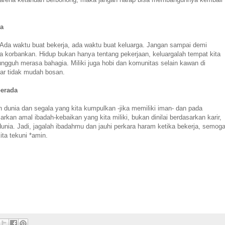
ja
 Ada waktu buat bekerja, ada waktu buat keluarga. Jangan sampai demi
ita korbankan. Hidup bukan hanya tentang pekerjaan, keluargalah tempat kita
ngguh merasa bahagia. Miliki juga hobi dan komunitas selain kawan di
ar tidak mudah bosan.
berada
 dunia dan segala yang kita kumpulkan -jika memiliki iman- dan pada
arkan amal ibadah-kebaikan yang kita miliki, bukan dinilai berdasarkan karir,
unia. Jadi, jagalah ibadahmu dan jauhi perkara haram ketika bekerja, semog
ita tekuni *amin.