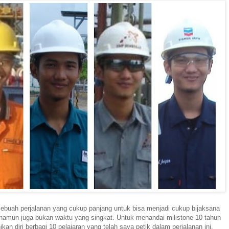
ebuah perjalanan yang cukup panjang untuk bisa menjadi cukup bijaksana
 namun juga bukan waktu yang singkat. Untuk menandai milistone 10 tahun
kan diri berbagi 10 pelajaran yang telah saya petik dalam perjalanan ini.