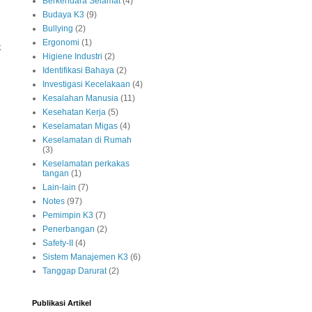
Berkendara Selamat
(4)
Budaya K3
(9)
Bullying
(2)
Ergonomi
(1)
k
Higiene Industri
(2)
Identifikasi Bahaya
(2)
Investigasi Kecelakaan
(4)
Kesalahan Manusia
(11)
Kesehatan Kerja
(5)
Keselamatan Migas
(4)
Keselamatan di Rumah
(3)
Keselamatan perkakas
tangan
(1)
Lain-lain
(7)
Notes
(97)
Pemimpin K3
(7)
Penerbangan
(2)
i
Safety-II
(4)
Sistem Manajemen K3
(6)
Tanggap Darurat
(2)
Publikasi Artikel