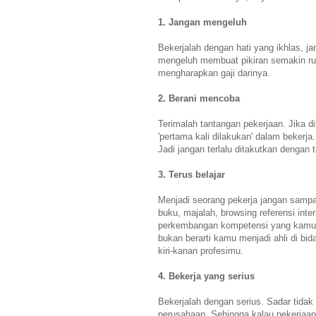
1. Jangan mengeluh
Bekerjalah dengan hati yang ikhlas, j
mengeluh membuat pikiran semakin ruw
mengharapkan gaji darinya.
2. Berani mencoba
Terimalah tantangan pekerjaan. Jika di
'pertama kali dilakukan' dalam bekerja
Jadi jangan terlalu ditakutkan dengan
3. Terus belajar
Menjadi seorang pekerja jangan sampa
buku, majalah, browsing referensi in
perkembangan kompetensi yang kamu d
bukan berarti kamu menjadi ahli di bi
kiri-kanan profesimu.
4. Bekerja yang serius
Bekerjalah dengan serius. Sadar tidak 
perusahaan. Sehingga kalau pekerjaa