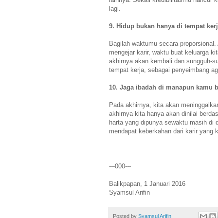
lagi.
9. Hidup bukan hanya di tempat ker
Bagilah waktumu secara proporsional.
mengejar karir, waktu buat keluarga k
akhirnya akan kembali dan sungguh-su
tempat kerja, sebagai penyeimbang ag
10. Jaga ibadah di manapun kamu 
Pada akhirnya, kita akan meninggalkan
akhirnya kita hanya akan dinilai berdas
harta yang dipunya sewaktu masih di d
mendapat keberkahan dari karir yang k
---000---
Balikpapan, 1 Januari 2016
Syamsul Arifin
Posted by
Syamsul Arifin