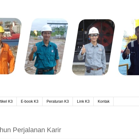
tikel K3
E-book K3
Peraturan K3
Link K3
Kontak
ahun Perjalanan Karir