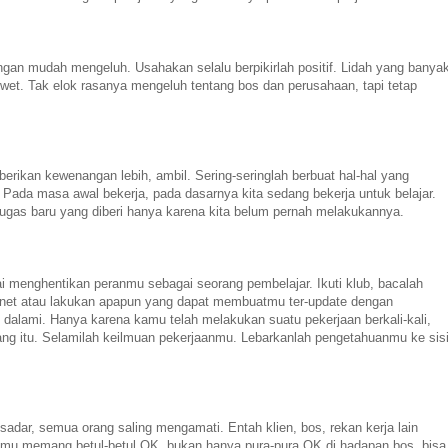
angan mudah mengeluh. Usahakan selalu berpikirlah positif. Lidah yang banya
et. Tak elok rasanya mengeluh tentang bos dan perusahaan, tapi tetap
berikan kewenangan lebih, ambil. Sering-seringlah berbuat hal-hal yang
. Pada masa awal bekerja, pada dasarnya kita sedang bekerja untuk belajar.
 tugas baru yang diberi hanya karena kita belum pernah melakukannya.
i menghentikan peranmu sebagai seorang pembelajar. Ikuti klub, bacalah
ternet atau lakukan apapun yang dapat membuatmu ter-update dengan
alami. Hanya karena kamu telah melakukan suatu pekerjaan berkali-kali,
dang itu. Selamilah keilmuan pekerjaanmu. Lebarkanlah pengetahuanmu ke sis
sadar, semua orang saling mengamati. Entah klien, bos, rekan kerja lain
nmu memang betul-betul OK, bukan hanya pura-pura OK di hadapan bos, bisa