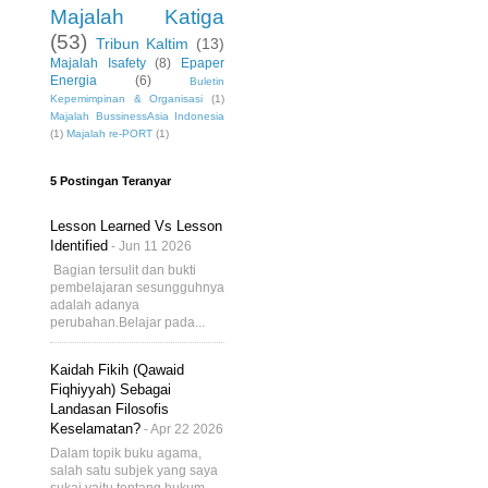
Majalah Katiga
(53)
Tribun Kaltim
(13)
Majalah Isafety
(8)
Epaper
Energia
(6)
Buletin
Kepemimpinan & Organisasi
(1)
Majalah BussinessAsia Indonesia
(1)
Majalah re-PORT
(1)
5 Postingan Teranyar
Lesson Learned Vs Lesson
Identified
- Jun 11 2026
Bagian tersulit dan bukti
pembelajaran sesungguhnya
adalah adanya
perubahan.Belajar pada...
Kaidah Fikih (Qawaid
Fiqhiyyah) Sebagai
Landasan Filosofis
Keselamatan?
- Apr 22 2026
Dalam topik buku agama,
salah satu subjek yang saya