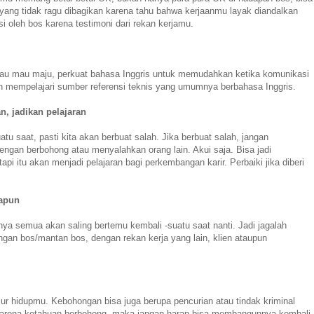
n yang tidak ragu dibagikan karena tahu bahwa kerjaanmu layak diandalkan
si oleh bos karena testimoni dari rekan kerjamu.
Kalau mau maju, perkuat bahasa Inggris untuk memudahkan ketika komunikasi
dan mempelajari sumber referensi teknis yang umumnya berbahasa Inggris.
n, jadikan pelajaran
u saat, pasti kita akan berbuat salah. Jika berbuat salah, jangan
gan berbohong atau menyalahkan orang lain. Akui saja. Bisa jadi
api itu akan menjadi pelajaran bagi perkembangan karir. Perbaiki jika diberi
papun
rnya semua akan saling bertemu kembali -suatu saat nanti. Jadi jagalah
ngan bos/mantan bos, dengan rekan kerja yang lain, klien ataupun
 hidupmu. Kebohongan bisa juga berupa pencurian atau tindak kriminal
r karena ketahuan berbohong, maka jangan harap bisa membangunnya kembali