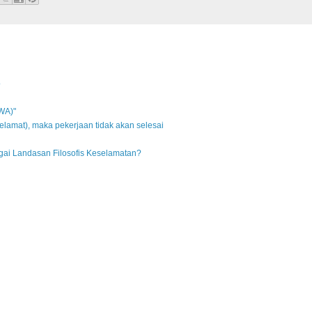
o
SWA)"
elamat), maka pekerjaan tidak akan selesai
gai Landasan Filosofis Keselamatan?