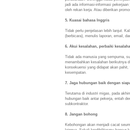
jadi ada informasi-informasi pekerjaa
oleh rekan kerja. Atau diberikan promo
5. Kuasai bahasa Inggris
Tidak perlu penjelasan lebih lanjut. 
(berbicara), menulis laporan, email, 
6. Akui kesalahan, perbaiki kesalaha
Tidak ada manusia yang sempurna, suat
menambahkan kesalahan berikutnya den
konsekuensi yang didapat akan pahit, t
kesempatan.
7. Jaga hubungan baik dengan sia
Terutama di industri migas, pada akhi
hubungan baik antar pekerja, entah de
subkontraktor.
8. Jangan bohong
Kebohongan akan menjadi cacat seumur
lainnya. Sekali kredibilitasmu hancu